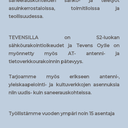
saneerauskohteiden sähkö- ja teletyöt
asuinkerrostaloissa, toimitiloissa ja
teollisuudessa.
TEVENSILLA
on S2-luokan
sähköurakointioikeudet ja Tevens Oy:lle on
myönnetty myös AT- antenni- ja
tietoverkkourakoinnin pätevyys.
Tarjoamme myös erikseen antenni-,
yleiskaapelointi- ja kuituverkkojen asennuksia
niin uudis- kuin saneerauskohteissa.
Työllistämme vuoden ympäri noin 15 asentaja